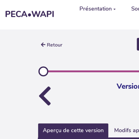
Aller au contenu principal
Présentation
Sou
PECA•WAPI
Retour
Versio
Aperçu de cette version
Modifs ap