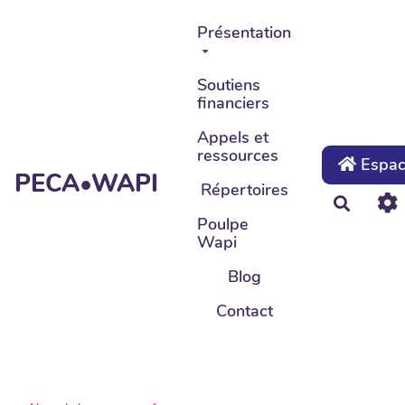
Aller au contenu principal
Présentation
Soutiens
financiers
Appels et
ressources
Espace
PECA•WAPI
Répertoires
Recher
Poulpe
Wapi
Blog
Contact