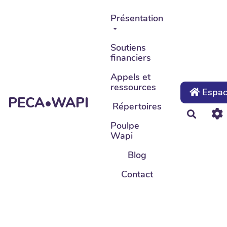
Aller au contenu principal
Présentation
Soutiens
financiers
Appels et
ressources
Espace
PECA•WAPI
Répertoires
Recher
Poulpe
Wapi
Blog
Contact