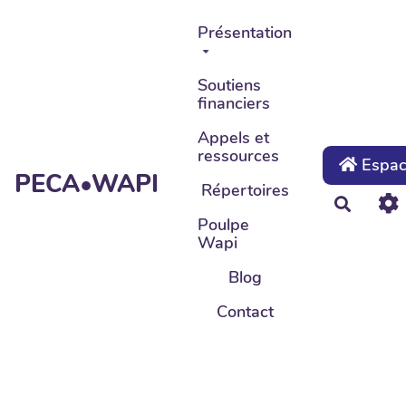
Aller au contenu principal
Présentation
Soutiens
financiers
Appels et
ressources
Espace
PECA•WAPI
Répertoires
Recher
Poulpe
Wapi
Blog
Contact