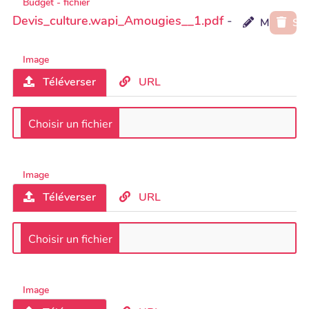
Budget - fichier
Devis_culture.wapi_Amougies__1.pdf
-
Modifier l
Su
Image
Téléverser
URL
Image
Téléverser
URL
Image