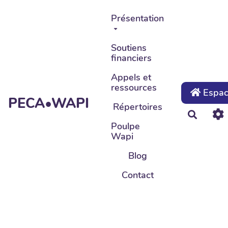
Aller au contenu principal
Présentation
Soutiens
financiers
Appels et
ressources
Espace
PECA•WAPI
Répertoires
Recher
Poulpe
Wapi
Blog
Contact