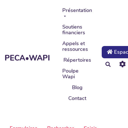
Aller au contenu principal
Présentation
Soutiens
financiers
Appels et
ressources
Espace
PECA•WAPI
Répertoires
Recher
Poulpe
Wapi
Blog
Contact