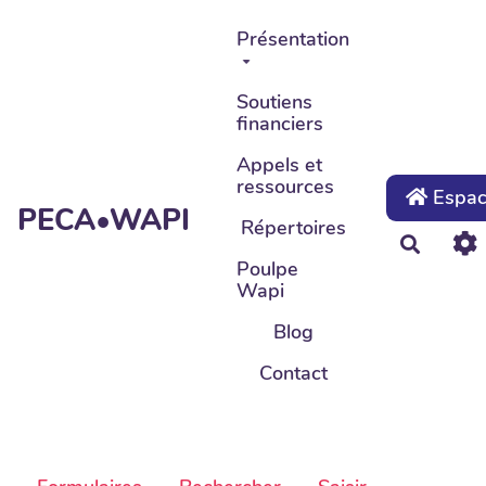
Aller au contenu principal
Présentation
Soutiens
financiers
Appels et
ressources
Espace
PECA•WAPI
Répertoires
Recher
Poulpe
Wapi
Blog
Contact