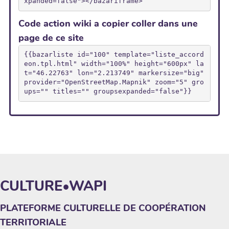
xpanded=false"></bazariframe>
Code action wiki a copier coller dans une
page de ce site
{{bazarliste id="100" template="liste_accord
eon.tpl.html" width="100%" height="600px" la
t="46.22763" lon="2.213749" markersize="big" 
provider="OpenStreetMap.Mapnik" zoom="5" gro
ups="" titles="" groupsexpanded="false"}}
CULTURE•WAPI
PLATEFORME CULTURELLE DE COOPÉRATION
TERRITORIALE