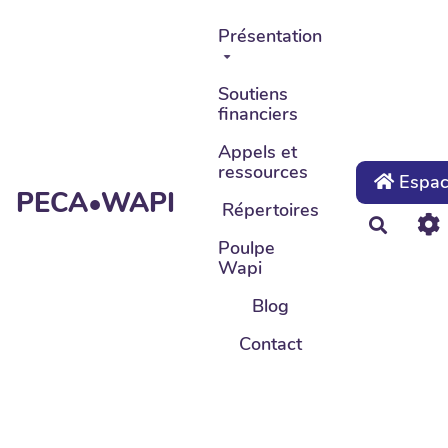
Aller au contenu principal
Présentation
Soutiens
financiers
Appels et
ressources
Espace
PECA•WAPI
Répertoires
Recher
Poulpe
Wapi
Blog
Contact