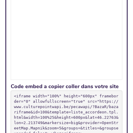
Code embed a copier coller dans votre site
<iframe width="100%" height="600px" framebor
der="0" allowfullscreen="true" src="https://
www.culturepointwapi.be/pecawapi/?BazaR/baza
riframe&id=100&template=liste_accordeon.tpl.
html&width=100%25&height=600px&lat=46.22763&
lon=2.213749&markersize=big&provider=OpenStr
eetMap.Mapnik&zoom=5&groups=&titles=&groupse