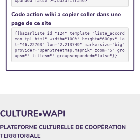
xpanded=false"></bazariframe>
Code action wiki a copier coller dans une
page de ce site
{{bazarliste id="124" template="liste_accord
eon.tpl.html" width="100%" height="600px" la
t="46.22763" lon="2.213749" markersize="big" 
provider="OpenStreetMap.Mapnik" zoom="5" gro
ups="" titles="" groupsexpanded="false"}}
CULTURE•WAPI
PLATEFORME CULTURELLE DE COOPÉRATION
TERRITORIALE