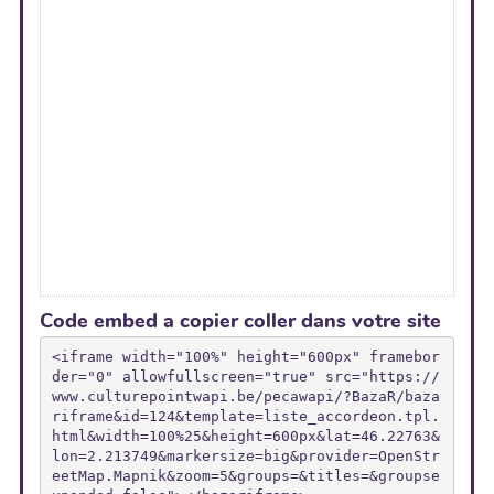
Code embed a copier coller dans votre site
<iframe width="100%" height="600px" framebor
der="0" allowfullscreen="true" src="https://
www.culturepointwapi.be/pecawapi/?BazaR/baza
riframe&id=124&template=liste_accordeon.tpl.
html&width=100%25&height=600px&lat=46.22763&
lon=2.213749&markersize=big&provider=OpenStr
eetMap.Mapnik&zoom=5&groups=&titles=&groupse