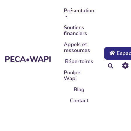
Aller au contenu principal
Présentation
Soutiens
financiers
Appels et
ressources
Espace
PECA•WAPI
Répertoires
Recher
Poulpe
Wapi
Blog
Contact