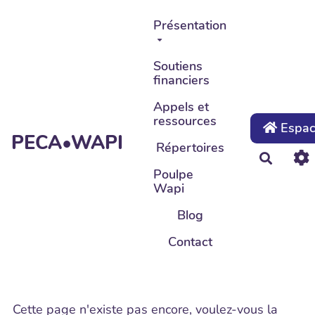
Aller au contenu principal
Présentation
Soutiens
financiers
Appels et
ressources
Espace
PECA•WAPI
Répertoires
Recher
Poulpe
Wapi
Blog
Contact
Cette page n'existe pas encore, voulez-vous la