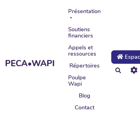
Aller au contenu principal
Présentation
Soutiens
financiers
Appels et
ressources
Espace
PECA•WAPI
Répertoires
Recher
Poulpe
Wapi
Blog
Contact