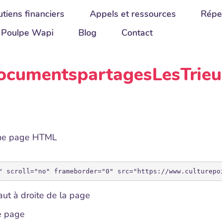
tiens financiers
Appels et ressources
Répe
Poulpe Wapi
Blog
Contact
DocumentspartagesLesTrieu
une page HTML
ut à droite de la page
de page