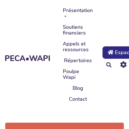
Aller au contenu principal
Présentation
Soutiens
financiers
Appels et
ressources
Espace
PECA•WAPI
Répertoires
Recher
Poulpe
Wapi
Blog
Contact