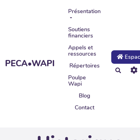
Aller au contenu principal
Présentation
Soutiens
financiers
Appels et
ressources
Espace
PECA•WAPI
Répertoires
Recher
Poulpe
Wapi
Blog
Contact