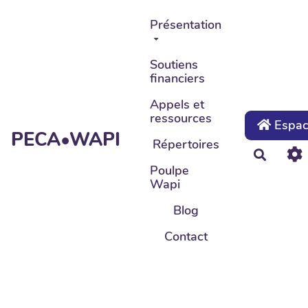
Aller au contenu principal
Présentation
Soutiens
financiers
Appels et
ressources
Espace
PECA•WAPI
Répertoires
Recher
Poulpe
Wapi
Blog
Contact