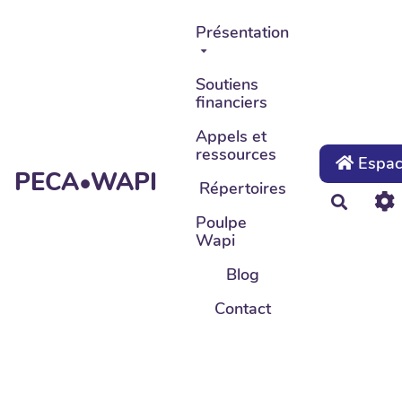
Aller au contenu principal
Présentation
Soutiens
financiers
Appels et
ressources
Espace
PECA•WAPI
Répertoires
Recher
Poulpe
Wapi
Blog
Contact