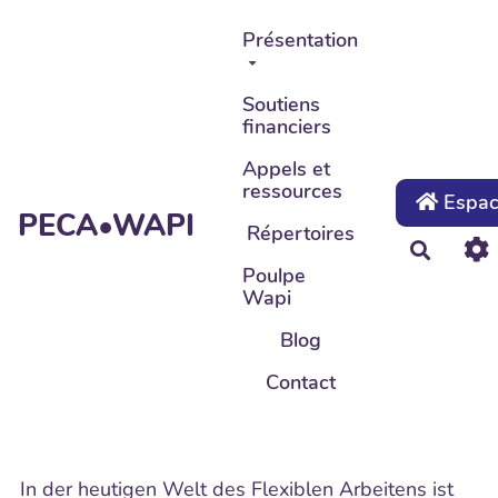
Aller au contenu principal
Présentation
Soutiens
financiers
Appels et
ressources
Espace
PECA•WAPI
Répertoires
Recher
Poulpe
Wapi
Blog
Contact
In der heutigen Welt des Flexiblen Arbeitens ist