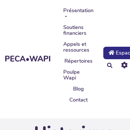
Aller au contenu principal
Présentation
Soutiens
financiers
Appels et
ressources
Espace
PECA•WAPI
Répertoires
Recher
Poulpe
Wapi
Blog
Contact