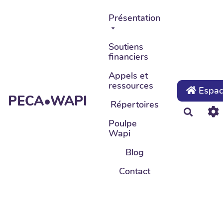
Aller au contenu principal
Présentation
Soutiens
financiers
Appels et
ressources
Espace
PECA•WAPI
Répertoires
Recher
Poulpe
Wapi
Blog
Contact