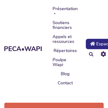
Aller au contenu principal
Présentation
Soutiens
financiers
Appels et
ressources
Espace
PECA•WAPI
Répertoires
Recher
Poulpe
Wapi
Blog
Contact