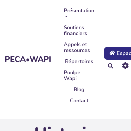
Aller au contenu principal
Présentation
Soutiens
financiers
Appels et
ressources
Espace
PECA•WAPI
Répertoires
Recher
Poulpe
Wapi
Blog
Contact