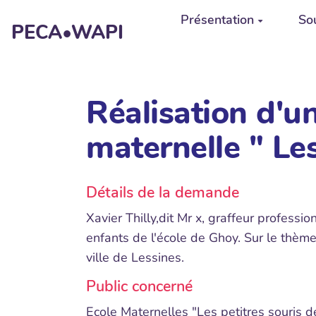
Aller au contenu principal
Présentation
Sou
PECA•WAPI
Réalisation d'un
maternelle " Le
Détails de la demande
Xavier Thilly,dit Mr x, graffeur professio
enfants de l'école de Ghoy. Sur le thème 
ville de Lessines.
Public concerné
Ecole Maternelles "Les petitres souris 