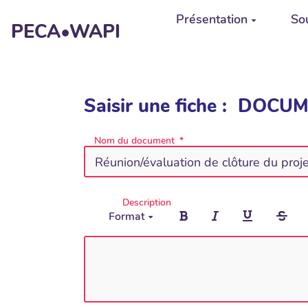
Aller au contenu principal
Présentation
Sou
PECA•WAPI
Saisir une fiche : DO
Nom du document
Description
Format