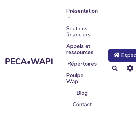
Aller au contenu principal
Présentation
Soutiens
financiers
Appels et
ressources
Espace
PECA•WAPI
Répertoires
Recher
Poulpe
Wapi
Blog
Contact