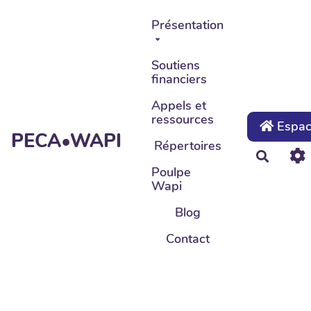
Aller au contenu principal
Présentation
Soutiens
financiers
Appels et
ressources
Espace
PECA•WAPI
Répertoires
Recher
Poulpe
Wapi
Blog
Contact