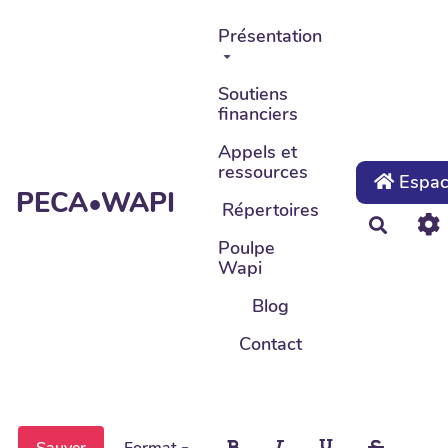
Aller au contenu principal
Présentation
Soutiens
financiers
Appels et
ressources
Espace
PECA•WAPI
Répertoires
Recher
Poulpe
Wapi
Blog
Contact
Sauver
Format