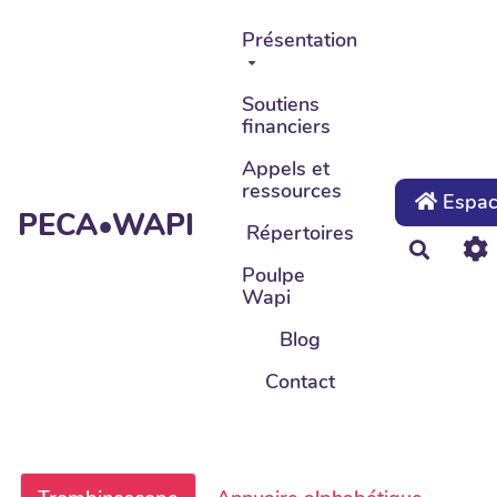
Aller au contenu principal
Présentation
Soutiens
financiers
Appels et
ressources
Espace
PECA•WAPI
Répertoires
Recher
Poulpe
Wapi
Blog
Contact