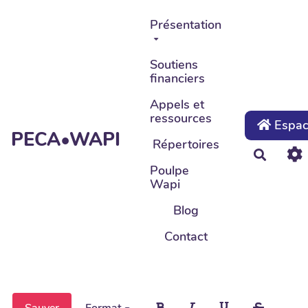
Aller au contenu principal
Présentation
Soutiens
financiers
Appels et
ressources
Espace
PECA•WAPI
Répertoires
Recher
Poulpe
Wapi
Blog
Contact
Sauver
Format