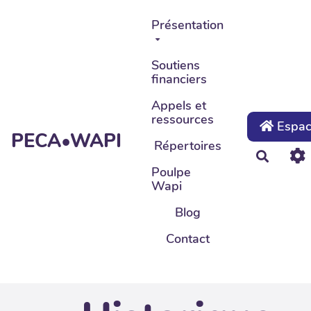
Aller au contenu principal
Présentation
Soutiens
financiers
Appels et
ressources
Espace
PECA•WAPI
Répertoires
Recher
Poulpe
Wapi
Blog
Contact