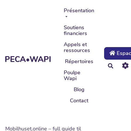
Aller au contenu principal
Présentation
Soutiens
financiers
Appels et
ressources
Espace
PECA•WAPI
Répertoires
Recher
Poulpe
Wapi
Blog
Contact
Mobilhuset.online – full guide til