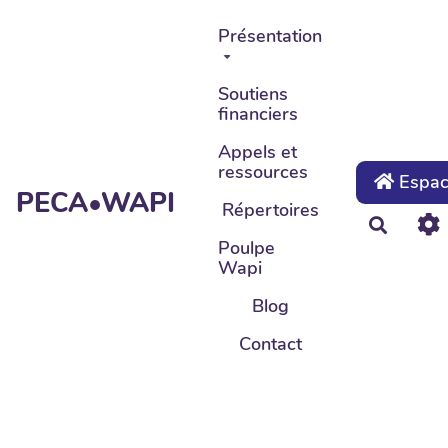
Aller au contenu principal
Présentation
Soutiens
financiers
Appels et
ressources
Espace
PECA•WAPI
Répertoires
Recher
Poulpe
Wapi
Blog
Contact