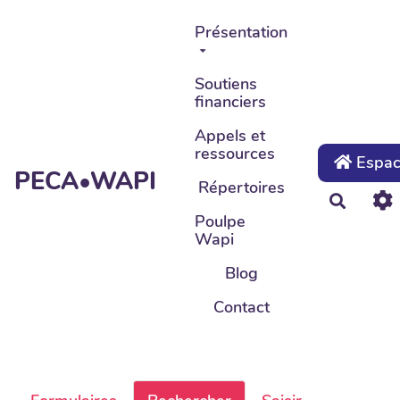
Aller au contenu principal
Présentation
Soutiens
financiers
Appels et
ressources
Espace
PECA•WAPI
Répertoires
Recher
Poulpe
Wapi
Blog
Contact