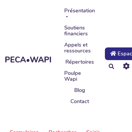
Aller au contenu principal
Présentation
Soutiens
financiers
Appels et
ressources
Espace
PECA•WAPI
Répertoires
Recher
Poulpe
Wapi
Blog
Contact