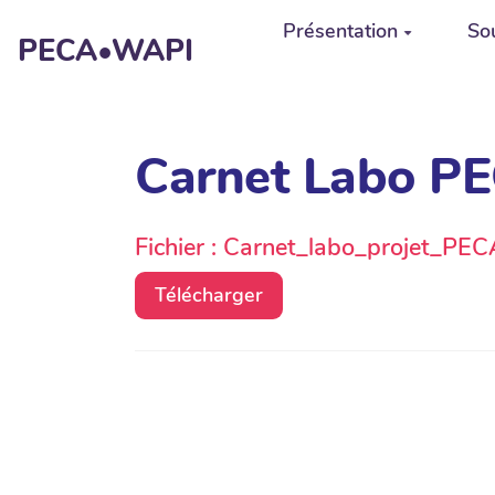
Aller au contenu principal
Présentation
Sou
PECA•WAPI
Carnet Labo PE
Fichier : Carnet_labo_projet_PEC
Télécharger