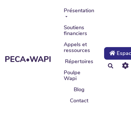
Aller au contenu principal
Présentation
Soutiens
financiers
Appels et
ressources
Espace
PECA•WAPI
Répertoires
Recher
Poulpe
Wapi
Blog
Contact