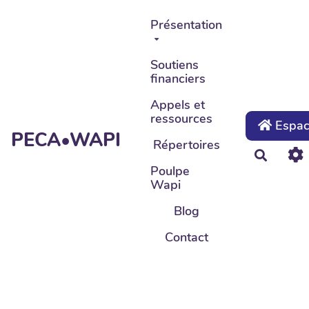
Aller au contenu principal
Présentation
Soutiens
financiers
Appels et
ressources
Espace
PECA•WAPI
Répertoires
Recher
Poulpe
Wapi
Blog
Contact