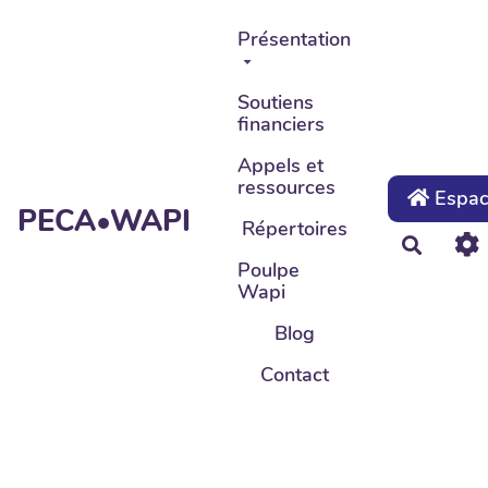
Aller au contenu principal
Présentation
Soutiens
financiers
Appels et
ressources
Espace
PECA•WAPI
Répertoires
Recher
Poulpe
Wapi
Blog
Contact