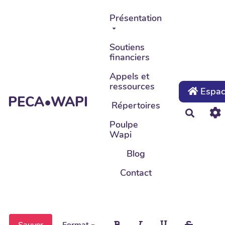
Aller au contenu principal
Présentation
Soutiens
financiers
Appels et
ressources
Espace
PECA•WAPI
Répertoires
Recher
Poulpe
Wapi
Blog
Contact
Sauver
Format