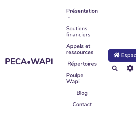
Aller au contenu principal
Présentation
Soutiens
financiers
Appels et
ressources
Espace
PECA•WAPI
Répertoires
Recher
Poulpe
Wapi
Blog
Contact