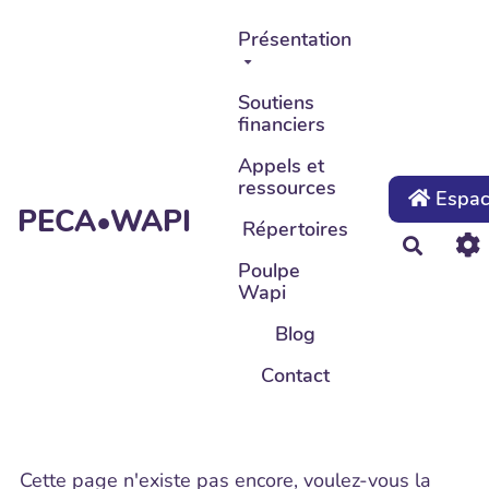
Aller au contenu principal
Présentation
Soutiens
financiers
Appels et
ressources
Espace
PECA•WAPI
Répertoires
Recher
Poulpe
Wapi
Blog
Contact
Cette page n'existe pas encore, voulez-vous la