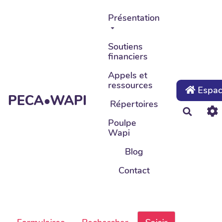
Aller au contenu principal
Présentation
Soutiens
financiers
Appels et
ressources
Espace
PECA•WAPI
Répertoires
Recher
Poulpe
Wapi
Blog
Contact