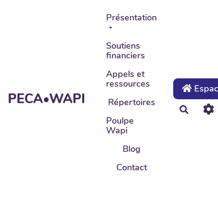
Aller au contenu principal
Présentation
Soutiens
financiers
Appels et
ressources
Espace
PECA•WAPI
Répertoires
Recher
Poulpe
Wapi
Blog
Contact